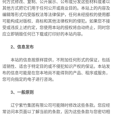
何方式修改、复制、公开展示、公布或分发这些材料或者以
其他方式把它们用于任何公开或商业目的。本站上的内容及
编辑等形式均受版权法等法律保护，任何未经授权的使用都
可能构成对版权、商标和其他法律权利的侵犯。如果您不接
受或违反上述约定，您使用本站的授权将自动终止，同时您
应立即销毁任何已下载或打印好的本站内容。
2、信息发布
本站的信息按原样提供，不附加任何形式的保证，包括
适销性、适合于特定目的或不侵犯知识产权的保证。本站发
布的信息可能是在您本地尚不能得到的产品、程序或服务，
您可向指定的电子进行咨询。
3、一般原则
辽宁紫竹集团有限公司可能随时修改这些条款。您应经
常访问本页面以了解当前的条款，因为这些条款与您密切相