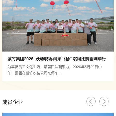
紫竹集团2026“跃动职场·绳采飞扬” 跳绳比赛圆满举行
为丰富员工文化生活，增强团队凝聚力，2026年5月20日中
午，集团在紫竹农装公司东停车...
成员企业