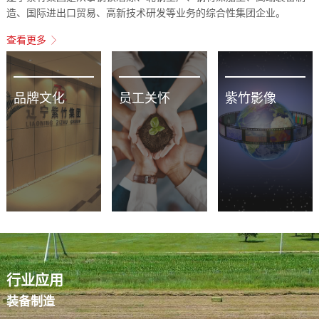
造、国际进出口贸易、高新技术研发等业务的综合性集团企业。
查看更多

品牌文化
员工关怀
紫竹影像
行业应用
装备制造