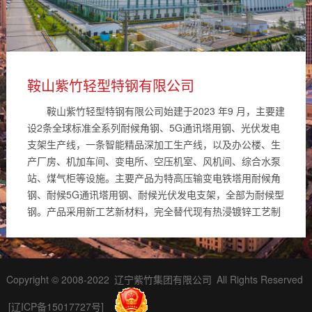
鞍山紫竹轻型特钢有限公司
鞍山紫竹轻型特钢有限公司始建于2023 年9 月，主要建
设2条全球标准全系列耐候角钢、5G通讯塔用钢、光伏发电
支架生产线，一条智能精品深加工生产线，以及办公楼、生
产厂房、机加车间、变电所、空压机室、风机间、综合水泵
站、煤气柜等设施。主要产品为特高压输变电铁塔用耐候角
钢、耐候5G通讯塔用钢、耐候光伏发电支架，全部为耐候型
钢。产品采用新工艺新材料，完全替代现有热浸镀锌工艺制
钢，以此减少对环境的污染，符合国家绿色环保要求的高精
特新产业政策，是未来建筑建设型材发展的主攻方向。
Copyright © 2008-2022
辽宁紫竹集团有限公司
All Rights Reserved
[辽ICP备15017727号]