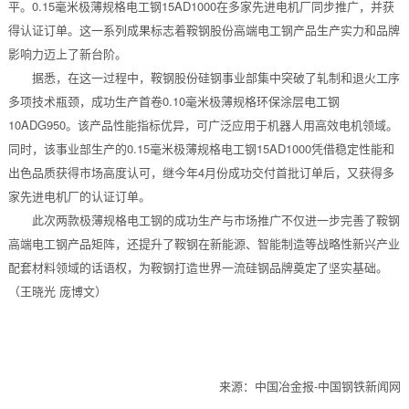
平。0.15毫米极薄规格电工钢15AD1000在多家先进电机厂同步推广，并获
得认证订单。这一系列成果标志着鞍钢股份高端电工钢产品生产实力和品牌
影响力迈上了新台阶。
据悉，在这一过程中，鞍钢股份硅钢事业部集中突破了轧制和退火工序
多项技术瓶颈，成功生产首卷0.10毫米极薄规格环保涂层电工钢
10ADG950。该产品性能指标优异，可广泛应用于机器人用高效电机领域。
同时，该事业部生产的0.15毫米极薄规格电工钢15AD1000凭借稳定性能和
出色品质获得市场高度认可，继今年4月份成功交付首批订单后，又获得多
家先进电机厂的认证订单。
此次两款极薄规格电工钢的成功生产与市场推广不仅进一步完善了鞍钢
高端电工钢产品矩阵，还提升了鞍钢在新能源、智能制造等战略性新兴产业
配套材料领域的话语权，为鞍钢打造世界一流硅钢品牌奠定了坚实基础。
（王晓光 庞博文）
来源：中国冶金报-中国钢铁新闻网