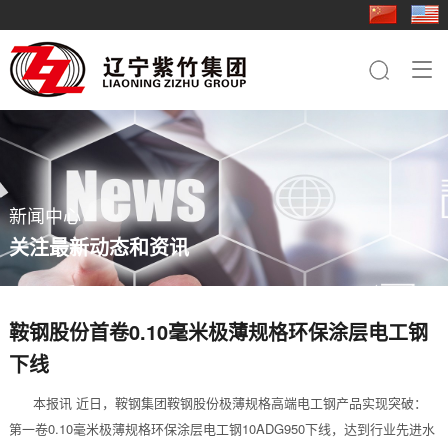
走进紫竹
新闻中心
业务板块
行业应用
成员企业
人力资源
联系我们

集团简介
集团快讯
钢铁板块
基础工程
紫竹三轧
人才理念
钢铁板块
品牌文化
行业动态
桩工机械板块
电力铁塔
科技型钢
社会招聘
桩工机械板块
员工关怀
农业机械板块
桥梁
重型特钢
简历投递
农业机械板块
新闻中心
紫竹影像
贸易板块
船舶
轻型特钢
关注最新动态和资讯
轨道交通
紫竹装备
装备制造
紫竹农装
鞍钢股份首卷0.10毫米极薄规格环保涂层电工钢
下线
紫竹国贸
本报讯 近日，鞍钢集团鞍钢股份极薄规格高端电工钢产品实现突破：
紫竹物资
第一卷0.10毫米极薄规格环保涂层电工钢10ADG950下线，达到行业先进水