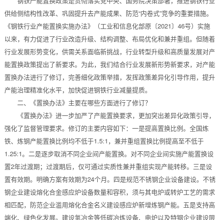
钢铁产能置换政策是贯彻落实党中央、国务院决策部署，推进钢铁行业
供给侧结构性改革、巩固提升去产能成果、防范“内卷式”竞争的重要措施。
《钢铁行业产能置换实施办法》（工业和信息化部原〔2021〕46号）实施
以来，有力促进了行业改造升级、结构调整、布局优化和兼并重组。但随着
行业发展形势变化，供需关系面临新挑战，行业转型升级和高质量发展对产
能置换政策提出了新要求。为此，我们结合行业发展新形势新要求，对产能
置换办法进行了修订，完善细化政策举措，发挥政策差异化引导作用，提升
产能治理精准化水平，加快促进钢铁行业减量提质。
二、《置换办法》主要在哪些方面进行了修订？
《置换办法》进一步加严了产能置换要求，更加突出差异化政策引导，
强化了监督管理要求。修订的主要内容如下：一是提高置换比例。全国炼
铁、炼钢产能置换比例均不低于1.5:1，兼并重组置换比例提高至不低于
1.25:1。二是逐步取消不同企业间产能置换。对不同企业间实施产能置换设
置2年过渡期；过渡期后，仅可通过实质性兼并重组实现产能转移。三是设
置有效期。明确方案有效期为24个月。四是规范不锈钢企业设备建设。不锈
钢企业建设熔化合金感应炉设备数量和容积，须与其电炉或转炉工艺的需求
相匹配，防范企业滥用熔化合金名义建设感应炉新增炼钢产能。五是支持高
端化、绿色化发展。建设氢冶金等低碳冶炼设备、电炉以及特钢企业建设限