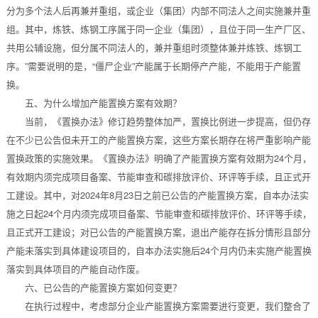
分为多个法人后再兼并重组，或企业（集团）内部不同法人之间实施兼并重
组。其中，炼铁、炼钢工序属于同一企业（集团），且位于同一生产厂区、
共用公辅设施，但分属不同法人的，兼并重组时须整体兼并炼铁、炼钢工
序。”需要说明的是，“僵尸企业”产能属于长期停产产能，不能用于产能置
换。
五、为什么增加产能置换方案有效期？
当前，《置换办法》修订趋势整体加严，置换比例进一步提高，但仍存
在不少已公告但未开工的产能置换方案，这些方案长期存在将严重影响产能
置换政策的实施效果。《置换办法》明确了产能置换方案有效期为24个月，
有效期内须完成项目备案、节能审查和碳排放评价、环评等手续，且正式开
工建设。其中，对2024年8月23日之前已公告的产能置换方案，自本办法实
施之日起24个月内须完成项目备案、节能审查和碳排放评价、环评等手续，
且正式开工建设；对已公告的产能置换方案，退出产能存在拆分情形且部分
产能未落实到具体建设项目的，自本办法实施后24个月内仍未实施产能置换
落实到具体项目的产能自动作废。
六、已公告的产能置换方案如何变更？
在执行过程中，考虑部分企业产能置换方案需要进行变更，我们整合了