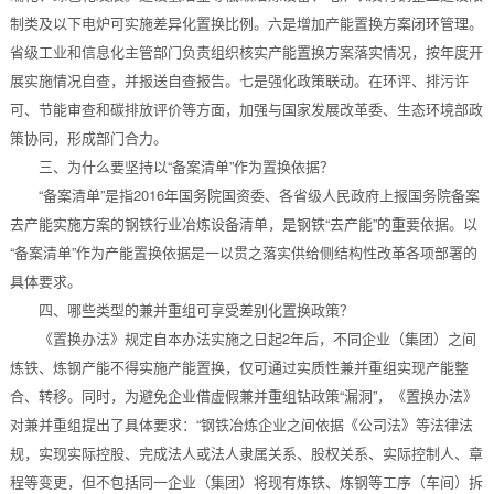
制类及以下电炉可实施差异化置换比例。六是增加产能置换方案闭环管理。
省级工业和信息化主管部门负责组织核实产能置换方案落实情况，按年度开
展实施情况自查，并报送自查报告。七是强化政策联动。在环评、排污许
可、节能审查和碳排放评价等方面，加强与国家发展改革委、生态环境部政
策协同，形成部门合力。
三、为什么要坚持以“备案清单”作为置换依据？
“备案清单”是指2016年国务院国资委、各省级人民政府上报国务院备案
去产能实施方案的钢铁行业冶炼设备清单，是钢铁“去产能”的重要依据。以
“备案清单”作为产能置换依据是一以贯之落实供给侧结构性改革各项部署的
具体要求。
四、哪些类型的兼并重组可享受差别化置换政策？
《置换办法》规定自本办法实施之日起2年后，不同企业（集团）之间
炼铁、炼钢产能不得实施产能置换，仅可通过实质性兼并重组实现产能整
合、转移。同时，为避免企业借虚假兼并重组钻政策“漏洞”，《置换办法》
对兼并重组提出了具体要求：“钢铁冶炼企业之间依据《公司法》等法律法
规，实现实际控股、完成法人或法人隶属关系、股权关系、实际控制人、章
程等变更，但不包括同一企业（集团）将现有炼铁、炼钢等工序（车间）拆