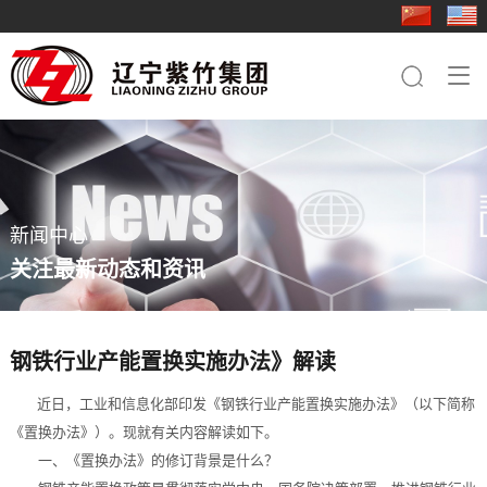
走进紫竹
新闻中心
业务板块
行业应用
成员企业
人力资源
联系我们

集团简介
集团快讯
钢铁板块
基础工程
紫竹三轧
人才理念
钢铁板块
品牌文化
行业动态
桩工机械板块
电力铁塔
科技型钢
社会招聘
桩工机械板块
员工关怀
农业机械板块
桥梁
重型特钢
简历投递
农业机械板块
新闻中心
紫竹影像
贸易板块
船舶
轻型特钢
关注最新动态和资讯
轨道交通
紫竹装备
装备制造
紫竹农装
钢铁行业产能置换实施办法》解读
紫竹国贸
近日，工业和信息化部印发《钢铁行业产能置换实施办法》（以下简称
《置换办法》）。现就有关内容解读如下。
紫竹物资
一、《置换办法》的修订背景是什么？