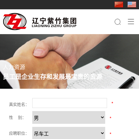
走进紫竹
新闻中心
业务板块
行业应用
成员企业
人力资源
联系我们

集团简介
集团快讯
钢铁板块
基础工程
紫竹三轧
人才理念
钢铁板块
品牌文化
行业动态
桩工机械板块
电力铁塔
科技型钢
社会招聘
桩工机械板块
员工关怀
农业机械板块
桥梁
重型特钢
简历投递
农业机械板块
人力资源
紫竹影像
贸易板块
船舶
轻型特钢
员工是企业生存和发展最宝贵的资源
轨道交通
紫竹装备
装备制造
紫竹农装
*
真实姓名：
紫竹国贸
性 别：
*
紫竹物资
应聘职位：
*