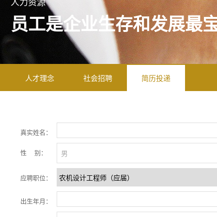
人力资源
员工是企业生存和发展最
人才理念
社会招聘
简历投递
真实姓名：
性 别：
男
应聘职位：
出生年月：