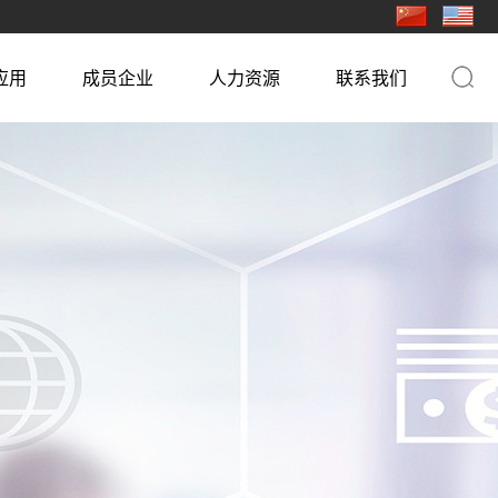
应用
成员企业
人力资源
联系我们