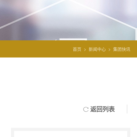
首页
>
新闻中心
>
集团快讯
返回列表
