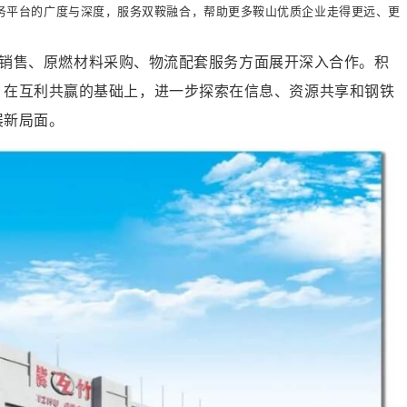
务平台的广度与深度，服务双鞍融合，帮助更多鞍山优质企业走得更远、更
销售、原燃材料采购、物流配套服务方面展开深入合作。积
，在互利共赢的基础上，进一步探索在信息、资源共享和钢铁
展新局面。