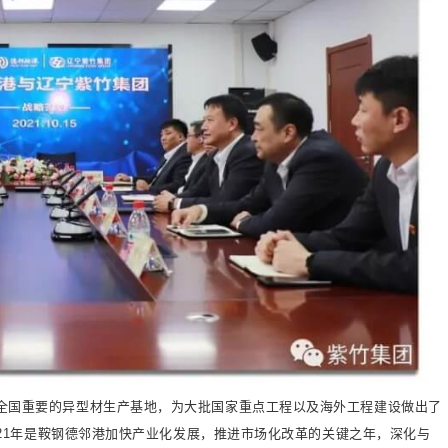
全国重要的异型材生产基地，为大批国家重点工程以及海外工程建设做出了
21年是鞍钢德邻港加快产业化发展，推进市场化改革的关键之年，深化与