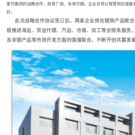
紫竹集团的战略合作，前景广阔、未来可期。企业也将以智慧供应链服
好。
此次战略合作协议签订后，两家企业将在钢铁产品联合
极推进海运、货运代理、汽运、仓储、加工等全链条服务
及非钢产品等市场开发方面的强强联合，不断开创共赢发