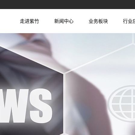
走进紫竹
新闻中心
业务板块
行业