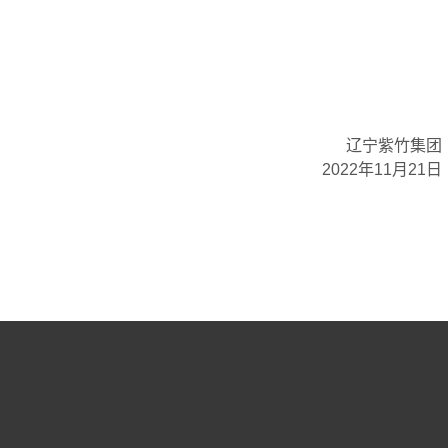
辽宁紫竹集团
2022年11月21日