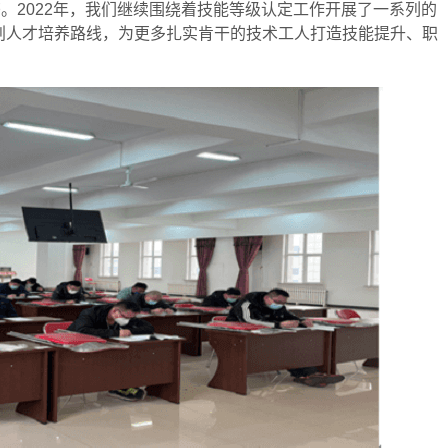
。2022年，我们继续围绕着技能等级认定工作开展了一系列的
划人才培养路线，为更多扎实肯干的技术工人打造技能提升、职