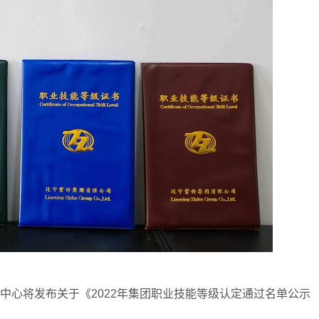
中心将发布关于《2022年集团职业技能等级认定通过名单公示