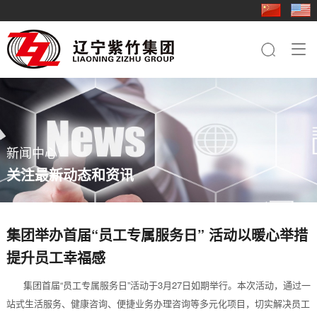
走进紫竹
新闻中心
业务板块
行业应用
成员企业
人力资源
联系我们

集团简介
集团快讯
钢铁板块
基础工程
紫竹三轧
人才理念
钢铁板块
品牌文化
行业动态
桩工机械板块
电力铁塔
科技型钢
社会招聘
桩工机械板块
员工关怀
农业机械板块
桥梁
重型特钢
简历投递
农业机械板块
新闻中心
紫竹影像
贸易板块
船舶
轻型特钢
关注最新动态和资讯
轨道交通
紫竹装备
装备制造
紫竹农装
集团举办首届“员工专属服务日” 活动以暖心举措
提升员工幸福感
紫竹国贸
集团首届“员工专属服务日”活动于3月27日如期举行。本次活动，通过一
紫竹物资
站式生活服务、健康咨询、便捷业务办理咨询等多元化项目，切实解决员工