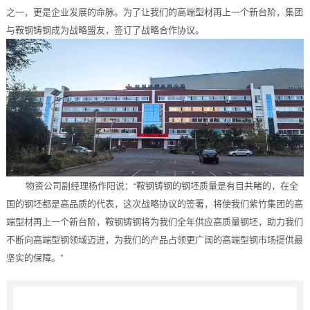
之一，更是企业发展的命脉。为了让我们的高端型材再上一个新台阶，集团
与鞍钢铸钢成为战略盟友，签订了战略合作协议。
物资公司副经理杨作阳说：“鞍钢铸钢的钢坯质量是有目共睹的，在全
国的钢坯都是高品质的代表，这次战略协议的签署，将使我们紫竹集团的高
端型材再上一个新台阶，鞍钢铸钢将为我们全年供应高质量钢坯，助力我们
不断向高端型钢领域迈进，为我们的产品占领更广阔的高端型钢市场提供最
坚实的保障。”