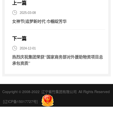
上一篇

2025-03-08
女神节|追梦新时代 巾帼绽芳华
下一篇

2024-12-01
热烈庆祝集团荣获“国家商务部对外援助物资项目总
承包资质”
Copyright © 2008-2022
辽宁紫竹集团有限公司
All Rights Reserved
[辽ICP备15017727号]