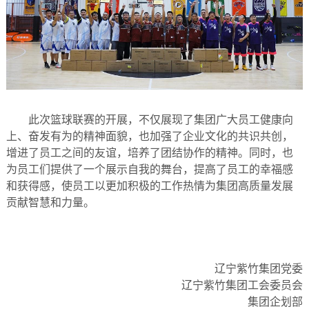
此次篮球联赛的开展，不仅展现了集团广大员工健康向
上、奋发有为的精神面貌，也加强了企业文化的共识共创，
增进了员工之间的友谊，培养了团结协作的精神。同时，也
为员工们提供了一个展示自我的舞台，提高了员工的幸福感
和获得感，使员工以更加积极的工作热情为集团高质量发展
贡献智慧和力量。
辽宁紫竹集团党委
辽宁紫竹集团工会委员会
集团企划部