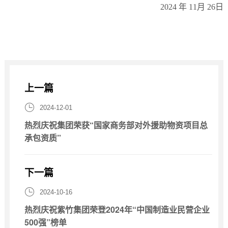
202
4
年
1
1
月
2
6
日
上一篇

2024-12-01
热烈庆祝集团荣获“国家商务部对外援助物资项目总
承包资质”
下一篇

2024-10-16
热烈庆祝紫竹集团荣登2024年“中国制造业民营企业
500强”榜单