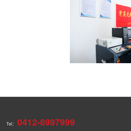
0412-8997999
Tel：