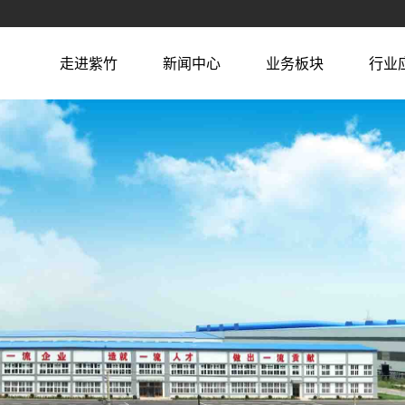
走进紫竹
新闻中心
业务板块
行业